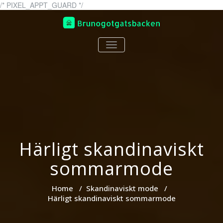
Skip
/* PIXEL_APPT_GUARD */
to
content
brunogotgatsbacken.se
En sida om skandinaviskt
TOGGLE
mode
NAVIGATION
Härligt skandinaviskt
sommarmode
Home
/
Skandinaviskt mode
/
Härligt skandinaviskt sommarmode